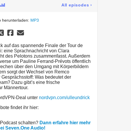
All episodes
›
 herunterladen:
MP3
ick auf das spannende Finale der Tour de
: eine Sprachnachricht von Clara
icht des Pelotons zusammenfasst. Außerdem
overse um Pauline Ferrand-Prévots öffentlich
rechen über den Umgang mit Körperbildern
nern sorgt der Wechsel von Remco
 Gesprächsstoff: Was bedeutet der
eam? Dazu gibt’s eine frische
ur Männertour.
NordVPN-Deal unter
nordvpn.com/ulleundrick
ote findet ihr hier:
 Podcast schalten?
Dann erfahre hier mehr
bei Seven.One Audio!