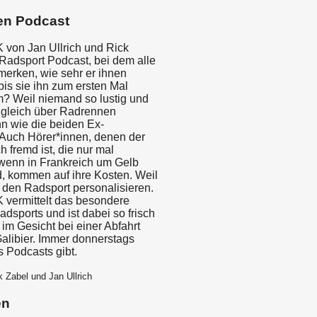
en Podcast
von Jan Ullrich und Rick
 Radsport Podcast, bei dem alle
merken, wie sehr er ihnen
 bis sie ihn zum ersten Mal
? Weil niemand so lustig und
gleich über Radrennen
n wie die beiden Ex-
. Auch Hörer*innen, denen der
 fremd ist, die nur mal
 wenn in Frankreich um Gelb
d, kommen auf ihre Kosten. Weil
 den Radsport personalisieren.
vermittelt das besondere
dsports und ist dabei so frisch
im Gesicht bei einer Abfahrt
alibier. Immer donnerstags
s Podcasts gibt.
k Zabel und Jan Ullrich
en