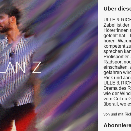
Über dies
ULLE & RICK 
Zabel ist der
Hörer*innen 
gefehlt hat –
hören. Warum
kompetent zu
sprechen kan
Profisportler
Radsport noch
einschalten,
gefahren wir
Rick und Jan
ULLE & RICK 
Drama des Ra
wie der Wind 
vom Col du G
überall, wo e
von und mit Ric
Abonnier