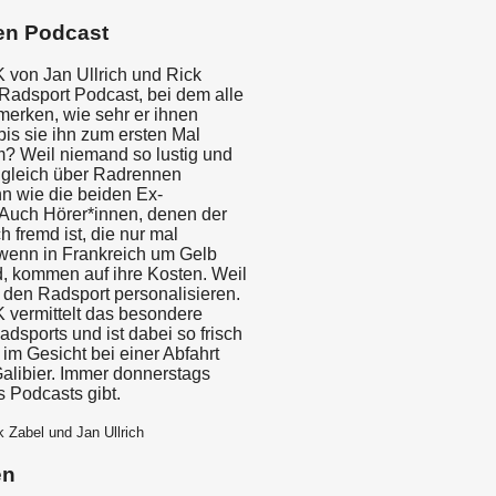
en Podcast
von Jan Ullrich und Rick
 Radsport Podcast, bei dem alle
merken, wie sehr er ihnen
 bis sie ihn zum ersten Mal
? Weil niemand so lustig und
gleich über Radrennen
n wie die beiden Ex-
. Auch Hörer*innen, denen der
 fremd ist, die nur mal
 wenn in Frankreich um Gelb
d, kommen auf ihre Kosten. Weil
 den Radsport personalisieren.
vermittelt das besondere
dsports und ist dabei so frisch
im Gesicht bei einer Abfahrt
alibier. Immer donnerstags
s Podcasts gibt.
k Zabel und Jan Ullrich
en