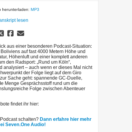
 herunterladen:
MP3
anskript lesen
ick aus einer besonderen Podcast-Situation:
e Boliviens auf fast 4000 Metern Höhe und
tur, Höhenluft und einer komplett anderen
 um den Radsport: „Rund um Köln“,
d analysiert – auch wenn er dieses Mal nicht
chwerpunkt der Folge liegt auf dem Giro
tig zur Sache geht: spannende GC-Duelle,
de Menge Gesprächsstoff rund um die
hslungsreiche Folge zwischen Abenteuer
ote findet ihr hier:
 Podcast schalten?
Dann erfahre hier mehr
bei Seven.One Audio!