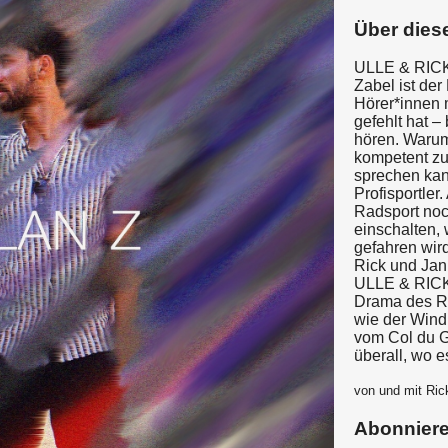
Über dies
ULLE & RICK 
Zabel ist der
Hörer*innen 
gefehlt hat –
hören. Warum
kompetent zu
sprechen kan
Profisportler
Radsport noch
einschalten,
gefahren wir
Rick und Jan
ULLE & RICK 
Drama des Ra
wie der Wind 
vom Col du G
überall, wo e
von und mit Ric
Abonnier