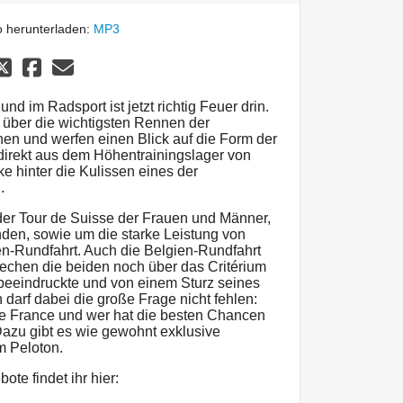
 herunterladen:
MP3
nd im Radsport ist jetzt richtig Feuer drin.
 über die wichtigsten Rennen der
n und werfen einen Blick auf die Form der
 direkt aus dem Höhentrainingslager von
 hinter die Kulissen eines der
.
er Tour de Suisse der Frauen und Männer,
finden, sowie um die starke Leistung von
en-Rundfahrt. Auch die Belgien-Rundfahrt
rechen die beiden noch über das Critérium
beeindruckte und von einem Sturz seines
h darf dabei die große Frage nicht fehlen:
 de France und wer hat die besten Chancen
azu gibt es wie gewohnt exklusive
m Peloton.
ote findet ihr hier: