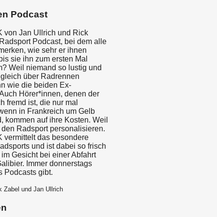
en Podcast
von Jan Ullrich und Rick
 Radsport Podcast, bei dem alle
merken, wie sehr er ihnen
 bis sie ihn zum ersten Mal
? Weil niemand so lustig und
gleich über Radrennen
n wie die beiden Ex-
. Auch Hörer*innen, denen der
 fremd ist, die nur mal
 wenn in Frankreich um Gelb
d, kommen auf ihre Kosten. Weil
 den Radsport personalisieren.
vermittelt das besondere
dsports und ist dabei so frisch
im Gesicht bei einer Abfahrt
alibier. Immer donnerstags
s Podcasts gibt.
k Zabel und Jan Ullrich
en