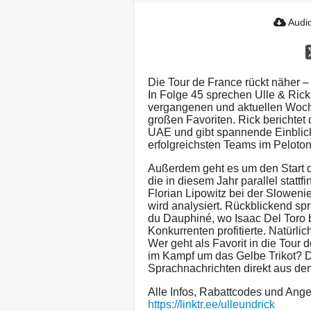
Audio
Die Tour de France rückt näher – u
In Folge 45 sprechen Ulle & Rick
vergangenen und aktuellen Woche
großen Favoriten. Rick berichtet
UAE und gibt spannende Einblicke
erfolgreichsten Teams im Peloton
Außerdem geht es um den Start d
die in diesem Jahr parallel statt
Florian Lipowitz bei der Sloweni
wird analysiert. Rückblickend sp
du Dauphiné, wo Isaac Del Toro 
Konkurrenten profitierte. Natürlic
Wer geht als Favorit in die Tour
im Kampf um das Gelbe Trikot? D
Sprachnachrichten direkt aus de
Alle Infos, Rabattcodes und Angeb
https://linktr.ee/ulleundrick