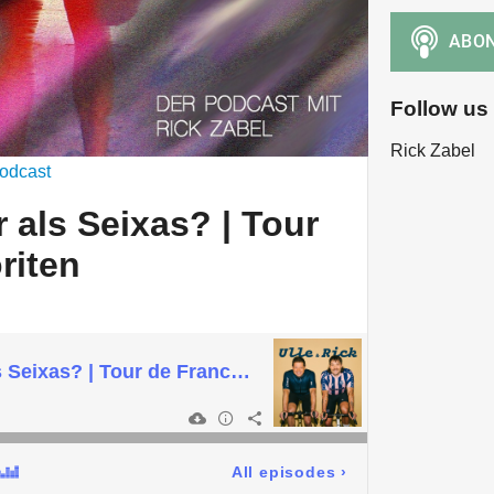
Follow us
Rick Zabel
odcast
 als Seixas? | Tour
riten
Del Toro besser als Seixas? | Tour de France Favoriten
All episodes
›