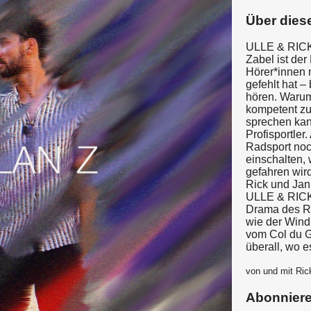
Über dies
ULLE & RICK 
Zabel ist der
Hörer*innen 
gefehlt hat –
hören. Warum
kompetent zu
sprechen kan
Profisportler
Radsport noch
einschalten,
gefahren wir
Rick und Jan
ULLE & RICK 
Drama des Ra
wie der Wind 
vom Col du G
überall, wo e
von und mit Ric
Abonnier